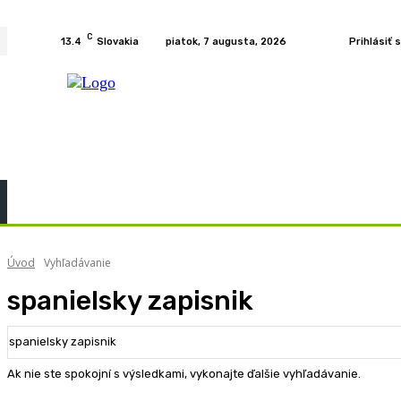
C
13.4
Slovakia
piatok, 7 augusta, 2026
Prihlásiť 
Home
KURZY
PODCAST
PRÍBEHY
R
Úvod
Vyhľadávanie
spanielsky zapisnik
Ak nie ste spokojní s výsledkami, vykonajte ďalšie vyhľadávanie.